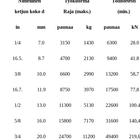
Nimellinen
Työkuorma
Todistetesti
ketjun koko d
Raja (maks.)
(min.)
in
mm
paunaa
kg
paunaa
kN
1/4
7.0
3150
1430
6300
28.0
16.5.
8.7
4700
2130
9400
41.8
3/8
10.0
6600
2990
13200
58,7
16.7.
11.9
8750
3970
17500
77,8
1/2
13.0
11300
5130
22600
100.
5/8
16.0
15800
7170
31600
140,
3/4
20.0
24700
11200
49400
219,