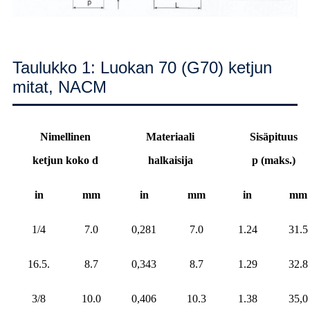
Taulukko 1: Luokan 70 (G70) ketjun
mitat, NACM
Nimellinen
Materiaali
Sisäpituus
ketjun koko d
halkaisija
p (maks.)
in
mm
in
mm
in
mm
1/4
7.0
0,281
7.0
1.24
31.5
16.5.
8.7
0,343
8.7
1.29
32.8
3/8
10.0
0,406
10.3
1.38
35,0