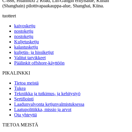
C-888, Huanhuxi 2 Road, Lin-Gangin erityisalue, Kiinan
(Shanghain) pilottivapaakauppa-alue, Shanghai, Kiina.
tuotteet
kaivosketju
nostoketju
nostoketju
Kuljetusketju
kalastusketju
kuljetin- ja hissiketjut
Valitut tarvikkeet
Päälinkit offshore-käyttöön
PIKALINKKI
Tietoa meistä
Tukea
Tekniikka ja tutkimus- ja kehitystyö
Sertifiointi
Laadunvalvonta ketjunvalmistuksessa
Laatupolitiikka, missio ja arvot
Ota yhteyttä
TIETOA MEISTÄ