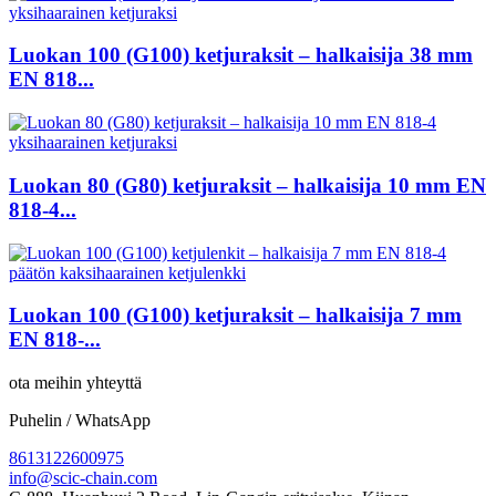
Luokan 100 (G100) ketjuraksit – halkaisija 38 mm
EN 818...
Luokan 80 (G80) ketjuraksit – halkaisija 10 mm EN
818-4...
Luokan 100 (G100) ketjuraksit – halkaisija 7 mm
EN 818-...
ota meihin yhteyttä
Puhelin / WhatsApp
8613122600975
info@scic-chain.com