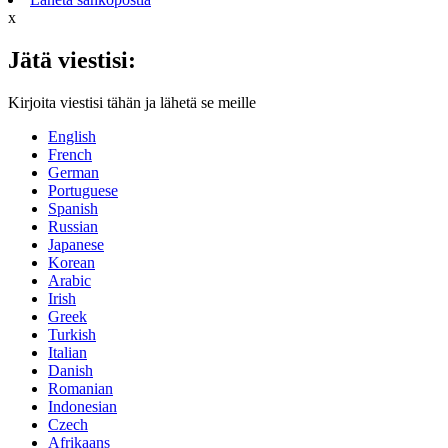
x
Jätä viestisi:
Kirjoita viestisi tähän ja lähetä se meille
English
French
German
Portuguese
Spanish
Russian
Japanese
Korean
Arabic
Irish
Greek
Turkish
Italian
Danish
Romanian
Indonesian
Czech
Afrikaans