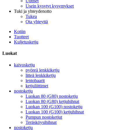
Uutiset
Usein kysytyt kysymykset
Tuki ja yhteydenotto
Tukea
Ota yhteyttä
Kotiin
Tuotteet
Kuljetusketju
Luokat
kaivosketju
pyöreä lenkkiketju
litteä lenkkiketju
lentobaarit
ketjuliittimet
nostoketju
Luokan 80 (G80) nostoketju
Luokan 80 (G80) ketjuhihnat
Luokan 100 (G100) nostoketju
Luokan 100 (G100) ketjuhihnat
Pumpun nostoketjut
Teräsköysihihnat
nostoketju