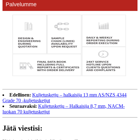
Palvelumme
Edellinen:
Kuljetusketju – halkaisija 13 mm AS/NZS 4344
Grade 70 -kuljetusketjut
Seuraavaksi:
Kuljetusketju – Halkaisija 8,7 mm, NACM-
luokan 70 kuljetusketjut
Jätä viestisi: