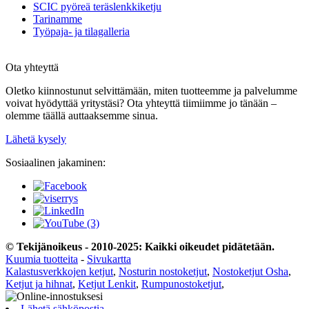
SCIC pyöreä teräslenkkiketju
Tarinamme
Työpaja- ja tilagalleria
Ota yhteyttä
Oletko kiinnostunut selvittämään, miten tuotteemme ja palvelumme
voivat hyödyttää yritystäsi? Ota yhteyttä tiimiimme jo tänään –
olemme täällä auttaaksemme sinua.
Lähetä kysely
Sosiaalinen jakaminen:
© Tekijänoikeus - 2010-2025: Kaikki oikeudet pidätetään.
Kuumia tuotteita
-
Sivukartta
Kalastusverkkojen ketjut
,
Nosturin nostoketjut
,
Nostoketjut Osha
,
Ketjut ja hihnat
,
Ketjut Lenkit
,
Rumpunostoketjut
,
Lähetä sähköpostia