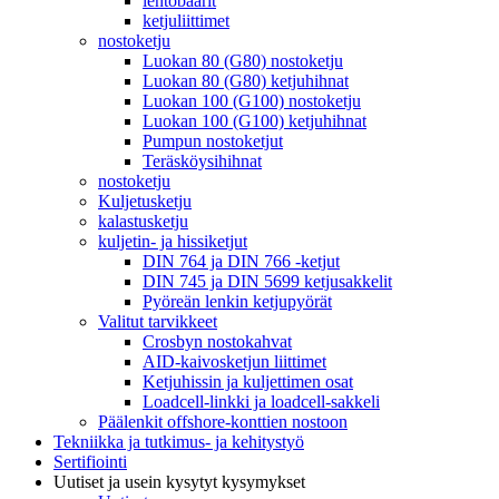
lentobaarit
ketjuliittimet
nostoketju
Luokan 80 (G80) nostoketju
Luokan 80 (G80) ketjuhihnat
Luokan 100 (G100) nostoketju
Luokan 100 (G100) ketjuhihnat
Pumpun nostoketjut
Teräsköysihihnat
nostoketju
Kuljetusketju
kalastusketju
kuljetin- ja hissiketjut
DIN 764 ja DIN 766 -ketjut
DIN 745 ja DIN 5699 ketjusakkelit
Pyöreän lenkin ketjupyörät
Valitut tarvikkeet
Crosbyn nostokahvat
AID-kaivosketjun liittimet
Ketjuhissin ja kuljettimen osat
Loadcell-linkki ja loadcell-sakkeli
Päälenkit offshore-konttien nostoon
Tekniikka ja tutkimus- ja kehitystyö
Sertifiointi
Uutiset ja usein kysytyt kysymykset