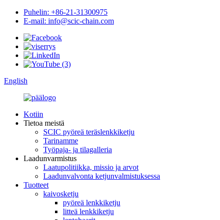
Puhelin: +86-21-31300975
E-mail: info@scic-chain.com
English
Kotiin
Tietoa meistä
SCIC pyöreä teräslenkkiketju
Tarinamme
Työpaja- ja tilagalleria
Laadunvarmistus
Laatupolitiikka, missio ja arvot
Laadunvalvonta ketjunvalmistuksessa
Tuotteet
kaivosketju
pyöreä lenkkiketju
litteä lenkkiketju