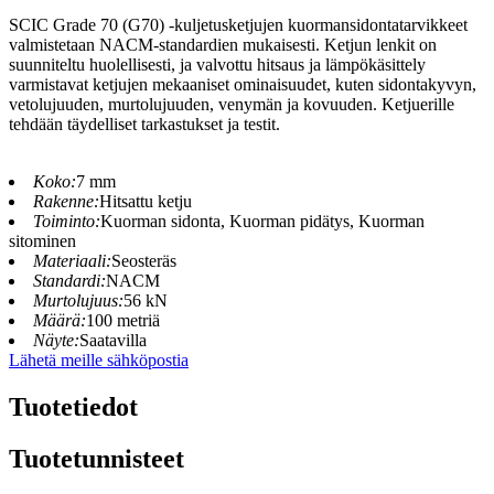
SCIC Grade 70 (G70) -kuljetusketjujen kuormansidontatarvikkeet
valmistetaan NACM-standardien mukaisesti. Ketjun lenkit on
suunniteltu huolellisesti, ja valvottu hitsaus ja lämpökäsittely
varmistavat ketjujen mekaaniset ominaisuudet, kuten sidontakyvyn,
vetolujuuden, murtolujuuden, venymän ja kovuuden. Ketjuerille
tehdään täydelliset tarkastukset ja testit.
Koko:
7 mm
Rakenne:
Hitsattu ketju
Toiminto:
Kuorman sidonta, Kuorman pidätys, Kuorman
sitominen
Materiaali:
Seosteräs
Standardi:
NACM
Murtolujuus:
56 kN
Määrä:
100 metriä
Näyte:
Saatavilla
Lähetä meille sähköpostia
Tuotetiedot
Tuotetunnisteet