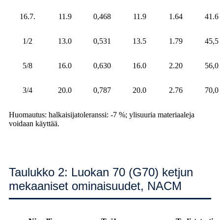
16.7.
11.9
0,468
11.9
1.64
41.6
1/2
13.0
0,531
13.5
1.79
45,5
5/8
16.0
0,630
16.0
2.20
56,0
3/4
20.0
0,787
20.0
2.76
70,0
Huomautus: halkaisijatoleranssi: -7 %; ylisuuria materiaaleja
voidaan käyttää.
Taulukko 2: Luokan 70 (G70) ketjun
mekaaniset ominaisuudet, NACM