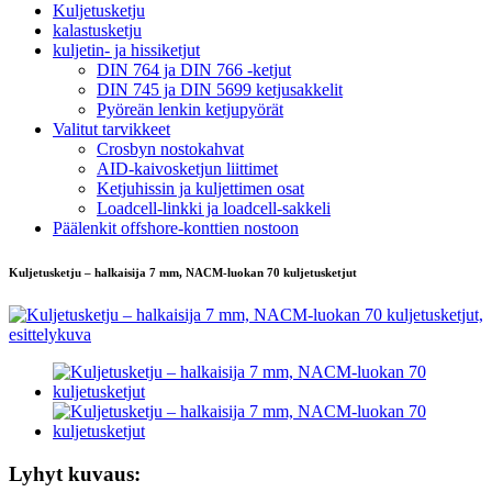
Kuljetusketju
kalastusketju
kuljetin- ja hissiketjut
DIN 764 ja DIN 766 -ketjut
DIN 745 ja DIN 5699 ketjusakkelit
Pyöreän lenkin ketjupyörät
Valitut tarvikkeet
Crosbyn nostokahvat
AID-kaivosketjun liittimet
Ketjuhissin ja kuljettimen osat
Loadcell-linkki ja loadcell-sakkeli
Päälenkit offshore-konttien nostoon
Kuljetusketju – halkaisija 7 mm, NACM-luokan 70 kuljetusketjut
Lyhyt kuvaus: