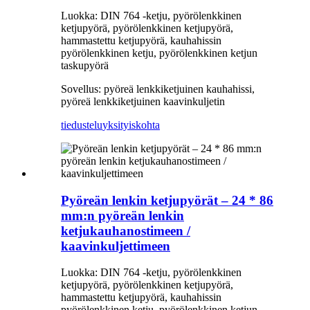
Luokka: DIN 764 -ketju, pyörölenkkinen
ketjupyörä, pyörölenkkinen ketjupyörä,
hammastettu ketjupyörä, kauhahissin
pyörölenkkinen ketju, pyörölenkkinen ketjun
taskupyörä
Sovellus: pyöreä lenkkiketjuinen kauhahissi,
pyöreä lenkkiketjuinen kaavinkuljetin
tiedustelu
yksityiskohta
Pyöreän lenkin ketjupyörät – 24 * 86
mm:n pyöreän lenkin
ketjukauhanostimeen /
kaavinkuljettimeen
Luokka: DIN 764 -ketju, pyörölenkkinen
ketjupyörä, pyörölenkkinen ketjupyörä,
hammastettu ketjupyörä, kauhahissin
pyörölenkkinen ketju, pyörölenkkinen ketjun