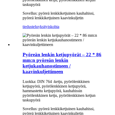
taskupyörä
Sovellus: pyöreä lenkkiketjuinen kauhahissi,
pyöreä lenkkiketjuinen kaavinkuljetin
tiedustelu
yksityiskohta
Pyöreän lenkin ketjupyörät – 22 * ​​86
mm:n pyöreän lenkin
ketjukauhanostimeen /
kaavinkuljettimeen
Luokka: DIN 764 -ketju, pyörölenkkinen
ketjupyörä, pyörölenkkinen ketjupyörä,
hammastettu ketjupyörä, kauhahissin
pyörölenkkinen ketju, pyörölenkkinen ketjun
taskupyörä
Sovellus: pyöreä lenkkiketjuinen kauhahissi,
pyöreä lenkkiketjuinen kaavinkuljetin