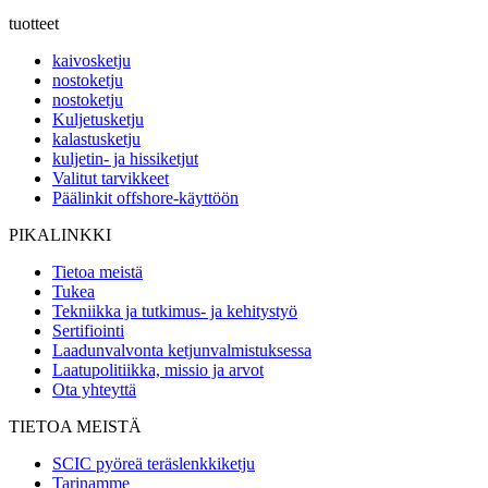
tuotteet
kaivosketju
nostoketju
nostoketju
Kuljetusketju
kalastusketju
kuljetin- ja hissiketjut
Valitut tarvikkeet
Päälinkit offshore-käyttöön
PIKALINKKI
Tietoa meistä
Tukea
Tekniikka ja tutkimus- ja kehitystyö
Sertifiointi
Laadunvalvonta ketjunvalmistuksessa
Laatupolitiikka, missio ja arvot
Ota yhteyttä
TIETOA MEISTÄ
SCIC pyöreä teräslenkkiketju
Tarinamme