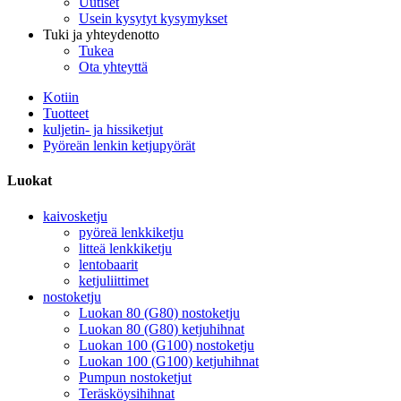
Uutiset
Usein kysytyt kysymykset
Tuki ja yhteydenotto
Tukea
Ota yhteyttä
Kotiin
Tuotteet
kuljetin- ja hissiketjut
Pyöreän lenkin ketjupyörät
Luokat
kaivosketju
pyöreä lenkkiketju
litteä lenkkiketju
lentobaarit
ketjuliittimet
nostoketju
Luokan 80 (G80) nostoketju
Luokan 80 (G80) ketjuhihnat
Luokan 100 (G100) nostoketju
Luokan 100 (G100) ketjuhihnat
Pumpun nostoketjut
Teräsköysihihnat