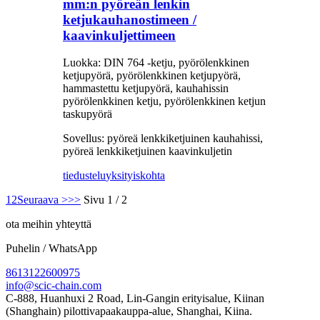
mm:n pyöreän lenkin
ketjukauhanostimeen /
kaavinkuljettimeen
Luokka: DIN 764 -ketju, pyörölenkkinen
ketjupyörä, pyörölenkkinen ketjupyörä,
hammastettu ketjupyörä, kauhahissin
pyörölenkkinen ketju, pyörölenkkinen ketjun
taskupyörä
Sovellus: pyöreä lenkkiketjuinen kauhahissi,
pyöreä lenkkiketjuinen kaavinkuljetin
tiedustelu
yksityiskohta
1
2
Seuraava >
>>
Sivu 1 / 2
ota meihin yhteyttä
Puhelin / WhatsApp
8613122600975
info@scic-chain.com
C-888, Huanhuxi 2 Road, Lin-Gangin erityisalue, Kiinan
(Shanghain) pilottivapaakauppa-alue, Shanghai, Kiina.