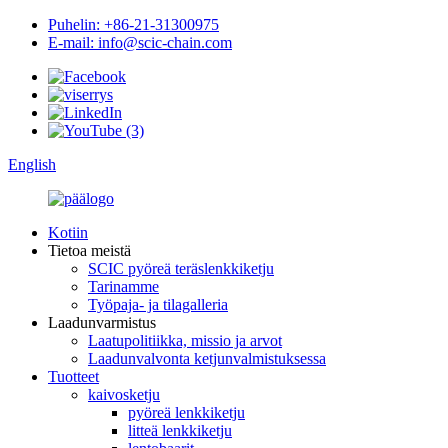
Puhelin: +86-21-31300975
E-mail: info@scic-chain.com
English
Kotiin
Tietoa meistä
SCIC pyöreä teräslenkkiketju
Tarinamme
Työpaja- ja tilagalleria
Laadunvarmistus
Laatupolitiikka, missio ja arvot
Laadunvalvonta ketjunvalmistuksessa
Tuotteet
kaivosketju
pyöreä lenkkiketju
litteä lenkkiketju