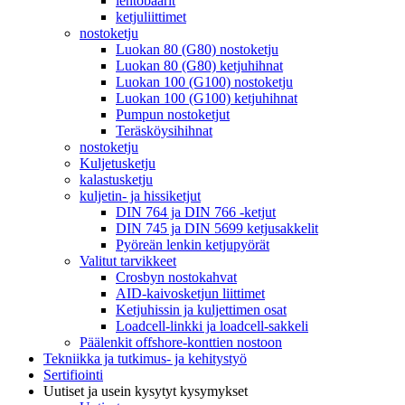
lentobaarit
ketjuliittimet
nostoketju
Luokan 80 (G80) nostoketju
Luokan 80 (G80) ketjuhihnat
Luokan 100 (G100) nostoketju
Luokan 100 (G100) ketjuhihnat
Pumpun nostoketjut
Teräsköysihihnat
nostoketju
Kuljetusketju
kalastusketju
kuljetin- ja hissiketjut
DIN 764 ja DIN 766 -ketjut
DIN 745 ja DIN 5699 ketjusakkelit
Pyöreän lenkin ketjupyörät
Valitut tarvikkeet
Crosbyn nostokahvat
AID-kaivosketjun liittimet
Ketjuhissin ja kuljettimen osat
Loadcell-linkki ja loadcell-sakkeli
Päälenkit offshore-konttien nostoon
Tekniikka ja tutkimus- ja kehitystyö
Sertifiointi
Uutiset ja usein kysytyt kysymykset