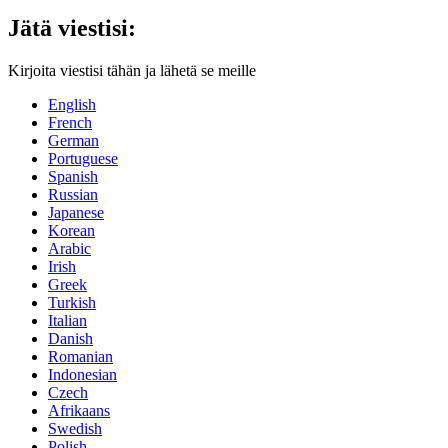
Jätä viestisi:
Kirjoita viestisi tähän ja lähetä se meille
English
French
German
Portuguese
Spanish
Russian
Japanese
Korean
Arabic
Irish
Greek
Turkish
Italian
Danish
Romanian
Indonesian
Czech
Afrikaans
Swedish
Polish