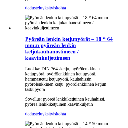
tiedustelu
yksityiskohta
Pyöreän lenkin ketjupyörät – 18 * 64
mm:n pyöreän lenkin
ketjukauhanostimeen /
kaavinkuljettimeen
Luokka: DIN 764 -ketju, pyörölenkkinen
ketjupyörä, pyörölenkkinen ketjupyörä,
hammastettu ketjupyörä, kauhahissin
pyörölenkkinen ketju, pyörölenkkinen ketjun
taskupyörä
Sovellus: pyöreä lenkkiketjuinen kauhahissi,
pyöreä lenkkiketjuinen kaavinkuljetin
tiedustelu
yksityiskohta