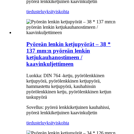
pyöreä lenkkiketjuinen kaavinkuljetin
tiedustelu
yksityiskohta
Pyöreän lenkin ketjupyörät – 38 *
137 mm:n pyöreän lenkin
ketjukauhanostimeen /
kaavinkuljettimeen
Luokka: DIN 764 -ketju, pyörölenkkinen
ketjupyörä, pyörölenkkinen ketjupyörä,
hammastettu ketjupyörä, kauhahissin
pyörölenkkinen ketju, pyörölenkkinen ketjun
taskupyörä
Sovellus: pyöreä lenkkiketjuinen kauhahissi,
pyöreä lenkkiketjuinen kaavinkuljetin
tiedustelu
yksityiskohta