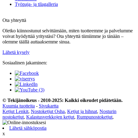
Työpaja- ja tilagalleria
Ota yhteyttä
Oletko kiinnostunut selvittämään, miten tuotteemme ja palvelumme
voivat hyödyttää yritystäsi? Ota yhteyttä tiimiimme jo tänään –
olemme täällä auttaaksemme sinua.
Lähetä kysely
Sosiaalinen jakaminen:
© Tekijänoikeus - 2010-2025: Kaikki oikeudet pidätetään.
Kuumia tuotteita
-
Sivukartta
Ketjut Lenkit
,
Nostoketjut Osha
,
Ketjut ja hihnat
,
Nosturin
nostoketjut
,
Kalastusverkkojen ketjut
,
Rumpunostoketjut
,
Lähetä sähköpostia
x