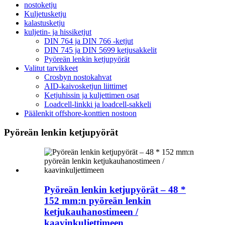
nostoketju
Kuljetusketju
kalastusketju
kuljetin- ja hissiketjut
DIN 764 ja DIN 766 -ketjut
DIN 745 ja DIN 5699 ketjusakkelit
Pyöreän lenkin ketjupyörät
Valitut tarvikkeet
Crosbyn nostokahvat
AID-kaivosketjun liittimet
Ketjuhissin ja kuljettimen osat
Loadcell-linkki ja loadcell-sakkeli
Päälenkit offshore-konttien nostoon
Pyöreän lenkin ketjupyörät
Pyöreän lenkin ketjupyörät – 48 *
152 mm:n pyöreän lenkin
ketjukauhanostimeen /
kaavinkuljettimeen