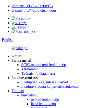
Puhelin: +86-21-31300975
E-mail: info@scic-chain.com
English
Kotiin
Tietoa meistä
SCIC pyöreä teräslenkkiketju
Tarinamme
Työpaja- ja tilagalleria
Laadunvarmistus
Laatupolitiikka, missio ja arvot
Laadunvalvonta ketjunvalmistuksessa
Tuotteet
kaivosketju
pyöreä lenkkiketju
litteä lenkkiketju