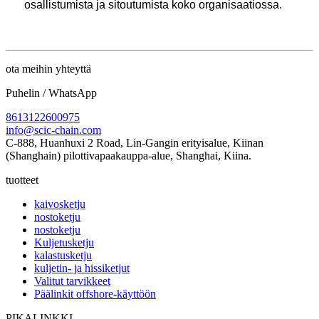
osallistumista ja sitoutumista koko organisaatiossa.
ota meihin yhteyttä
Puhelin / WhatsApp
8613122600975
info@scic-chain.com
C-888, Huanhuxi 2 Road, Lin-Gangin erityisalue, Kiinan
(Shanghain) pilottivapaakauppa-alue, Shanghai, Kiina.
tuotteet
kaivosketju
nostoketju
nostoketju
Kuljetusketju
kalastusketju
kuljetin- ja hissiketjut
Valitut tarvikkeet
Päälinkit offshore-käyttöön
PIKALINKKI