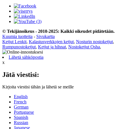
© Tekijänoikeus - 2010-2025: Kaikki oikeudet pidätetään.
Kuumia tuotteita
-
Sivukartta
Ketjut Lenkit
,
Kalastusverkkojen ketjut
,
Nosturin nostoketjut
,
Rumpunostoketjut
,
Ketjut ja hihnat
,
Nostoketjut Osha
,
Lähetä sähköpostia
x
Jätä viestisi:
Kirjoita viestisi tähän ja lähetä se meille
English
French
German
Portuguese
Spanish
Russian
Japanese