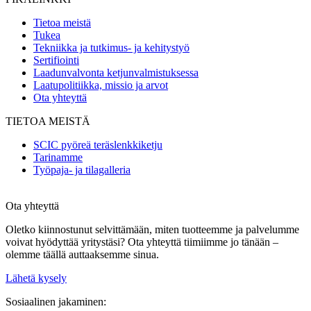
Tietoa meistä
Tukea
Tekniikka ja tutkimus- ja kehitystyö
Sertifiointi
Laadunvalvonta ketjunvalmistuksessa
Laatupolitiikka, missio ja arvot
Ota yhteyttä
TIETOA MEISTÄ
SCIC pyöreä teräslenkkiketju
Tarinamme
Työpaja- ja tilagalleria
Ota yhteyttä
Oletko kiinnostunut selvittämään, miten tuotteemme ja palvelumme
voivat hyödyttää yritystäsi? Ota yhteyttä tiimiimme jo tänään –
olemme täällä auttaaksemme sinua.
Lähetä kysely
Sosiaalinen jakaminen: