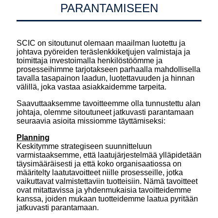
PARANTAMISEEN
SCIC on sitoutunut olemaan maailman luotettu ja
johtava pyöreiden teräslenkkiketjujen valmistaja ja
toimittaja investoimalla henkilöstöömme ja
prosesseihimme tarjotakseen parhaalla mahdollisella
tavalla tasapainon laadun, luotettavuuden ja hinnan
välillä, joka vastaa asiakkaidemme tarpeita.
Saavuttaaksemme tavoitteemme olla tunnustettu alan
johtaja, olemme sitoutuneet jatkuvasti parantamaan
seuraavia asioita missiomme täyttämiseksi:
P
lanning
Keskitymme strategiseen suunnitteluun
varmistaaksemme, että laatujärjestelmää ylläpidetään
täysimääräisesti ja että koko organisaatiossa on
määritelty laatutavoitteet niille prosesseille, jotka
vaikuttavat valmistettaviin tuotteisiin. Nämä tavoitteet
ovat mitattavissa ja yhdenmukaisia ​​tavoitteidemme
kanssa, joiden mukaan tuotteidemme laatua pyritään
jatkuvasti parantamaan.