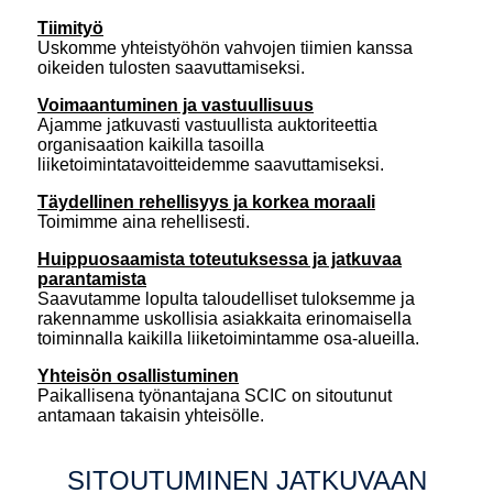
Tiimityö
Uskomme yhteistyöhön vahvojen tiimien kanssa
oikeiden tulosten saavuttamiseksi.
Voimaantuminen ja vastuullisuus
Ajamme jatkuvasti vastuullista auktoriteettia
organisaation kaikilla tasoilla
liiketoimintatavoitteidemme saavuttamiseksi.
Täydellinen rehellisyys ja korkea moraali
Toimimme aina rehellisesti.
Huippuosaamista toteutuksessa ja jatkuvaa
parantamista
Saavutamme lopulta taloudelliset tuloksemme ja
rakennamme uskollisia asiakkaita erinomaisella
toiminnalla kaikilla liiketoimintamme osa-alueilla.
Yhteisön osallistuminen
Paikallisena työnantajana SCIC on sitoutunut
antamaan takaisin yhteisölle.
SITOUTUMINEN JATKUVAAN