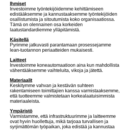
Ihmiset
Investoimme työntekijöidemme kehittämiseen
edistääksemme ja kannustaaksemme työntekijöiden
osallistumista ja sitoutumista koko organisaatiossa.
Tämä on olennainen osa korkeiden
laatustandardiemme ylläpitämistä.
Käsitellä
Pyrimme jatkuvasti parantamaan prosessejamme
lean-tuotannon periaatteiden mukaisesti.
Laitteet
Investoimme koneautomaatioon aina kun mahdollista
vähentääksemme vaihteluita, vikoja ja jätettä.
Materiaalit
Keskitymme vahvan ja kestävän suhteen
rakentamiseen toimittajien kanssa varmistaaksemme,
että tuotteemme valmistetaan korkealaatuisimmista
materiaaleista.
Ympäristö
Varmistamme, että infrastruktuurimme ja laitteemme
ovat hyvin huollettuja, mikä tarjoaa turvallisen ja
syrjimättömän työpaikan, joka edistää ja kannustaa