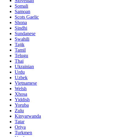
Slovenian
Somali
Samoan
Scots Gaelic
Shona
Sindhi
Sundanese
Swahili
Tajik
Tamil
Telugu
Thai
Ukrainian
Urdu
Uzbek
Vietnamese
Welsh
Xhosa
Yiddish
Yoruba
Zulu
Kinyarwanda
Tatar
Oriya
Turkmen