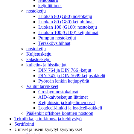
lentobaarit
ketjuliittimet
nostoketju
Luokan 80 (G80) nostoketju
Luokan 80 (G80) ketjuhihnat
Luokan 100 (G100) nostoketju
Luokan 100 (G100) ketjuhihnat
Pumpun nostoketjut
Teräsköysihihnat
nostoketju
Kuljetusketju
kalastusketju
kuljetin- ja hissiketjut
DIN 764 ja DIN 766 -ketjut
DIN 745 ja DIN 5699 ketjusakkelit
Pyöreän lenkin ketjupyörät
Valitut tarvikkeet
Crosbyn nostokahvat
AID-kaivosketjun liittimet
Ketjuhissin ja kuljettimen osat
Loadcell-linkki ja loadcell-sakkeli
Päälenkit offshore-konttien nostoon
Tekniikka ja tutkimus- ja kehitystyö
Sertifiointi
Uutiset ja usein kysytyt kysymykset