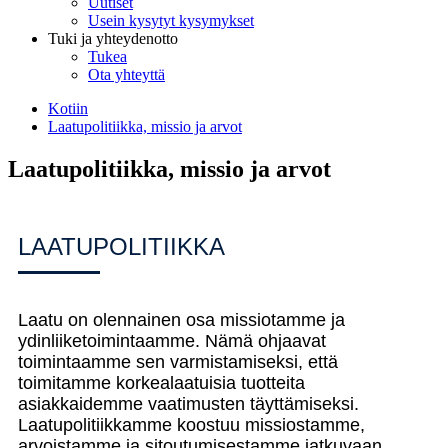
Uutiset
Usein kysytyt kysymykset
Tuki ja yhteydenotto
Tukea
Ota yhteyttä
Kotiin
Laatupolitiikka, missio ja arvot
Laatupolitiikka, missio ja arvot
LAATUPOLITIIKKA
Laatu on olennainen osa missiotamme ja
ydinliiketoimintaamme. Nämä ohjaavat
toimintaamme sen varmistamiseksi, että
toimitamme korkealaatuisia tuotteita
asiakkaidemme vaatimusten täyttämiseksi.
Laatupolitiikkamme koostuu missiostamme,
arvoistamme ja sitoutumisestamme jatkuvaan