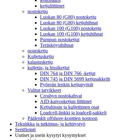
lentobaarit
ketjuliittimet
nostoketju
Luokan 80 (G80) nostoketju
Luokan 80 (G80) ketjuhihnat
Luokan 100 (G100) nostoketju
Luokan 100 (G100) ketjuhihnat
Pumpun nostoketjut
Teräsköysihihnat
nostoketju
Kuljetusketju
kalastusketju
kuljetin- ja hissiketjut
DIN 764 ja DIN 766 -ketjut
DIN 745 ja DIN 5699 ketjusakkelit
Pyöreän lenkin ketjupyörät
Valitut tarvikkeet
Crosbyn nostokahvat
AID-kaivosketjun liittimet
Ketjuhissin ja kuljettimen osat
Loadcell-linkki ja loadcell-sakkeli
Päälenkit offshore-konttien nostoon
Tekniikka ja tutkimus- ja kehitystyö
Sertifiointi
Uutiset ja usein kysytyt kysymykset