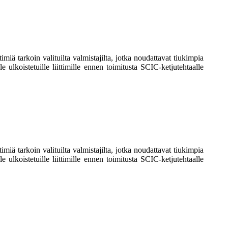
iä tarkoin valituilta valmistajilta, jotka noudattavat tiukimpia
e ulkoistetuille liittimille ennen toimitusta SCIC-ketjutehtaalle
iä tarkoin valituilta valmistajilta, jotka noudattavat tiukimpia
e ulkoistetuille liittimille ennen toimitusta SCIC-ketjutehtaalle