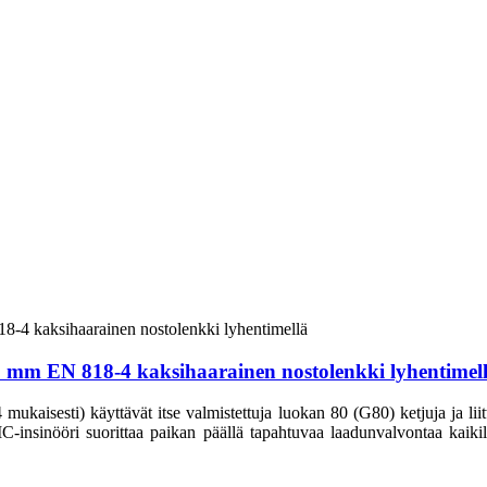
19 mm EN 818-4 kaksihaarainen nostolenkki lyhentimel
aisesti) käyttävät itse valmistettuja luokan 80 (G80) ketjuja ja liittim
CIC-insinööri suorittaa paikan päällä tapahtuvaa laadunvalvontaa kaikill