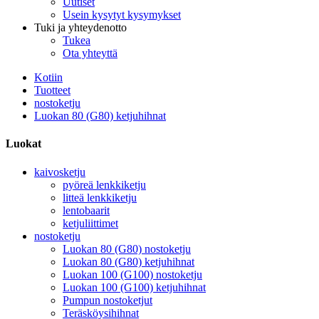
Uutiset
Usein kysytyt kysymykset
Tuki ja yhteydenotto
Tukea
Ota yhteyttä
Kotiin
Tuotteet
nostoketju
Luokan 80 (G80) ketjuhihnat
Luokat
kaivosketju
pyöreä lenkkiketju
litteä lenkkiketju
lentobaarit
ketjuliittimet
nostoketju
Luokan 80 (G80) nostoketju
Luokan 80 (G80) ketjuhihnat
Luokan 100 (G100) nostoketju
Luokan 100 (G100) ketjuhihnat
Pumpun nostoketjut
Teräsköysihihnat