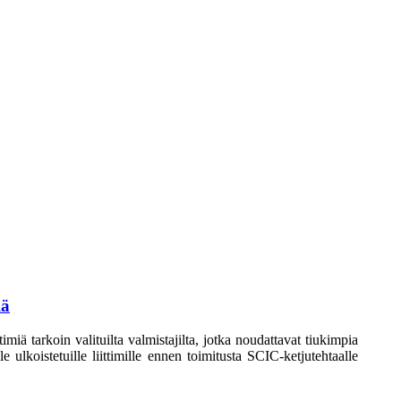
lä
iä tarkoin valituilta valmistajilta, jotka noudattavat tiukimpia
e ulkoistetuille liittimille ennen toimitusta SCIC-ketjutehtaalle