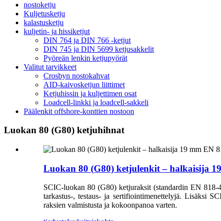
nostoketju
Kuljetusketju
kalastusketju
kuljetin- ja hissiketjut
DIN 764 ja DIN 766 -ketjut
DIN 745 ja DIN 5699 ketjusakkelit
Pyöreän lenkin ketjupyörät
Valitut tarvikkeet
Crosbyn nostokahvat
AID-kaivosketjun liittimet
Ketjuhissin ja kuljettimen osat
Loadcell-linkki ja loadcell-sakkeli
Päälenkit offshore-konttien nostoon
Luokan 80 (G80) ketjuhihnat
Luokan 80 (G80) ketjulenkit – halkaisija 
SCIC-luokan 80 (G80) ketjuraksit (standardin EN 818-4 muk
tarkastus-, testaus- ja sertifiointimenettelyjä. Lisäksi S
raksien valmistusta ja kokoonpanoa varten.