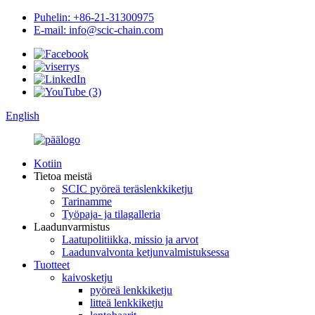
Puhelin: +86-21-31300975
E-mail: info@scic-chain.com
English
Kotiin
Tietoa meistä
SCIC pyöreä teräslenkkiketju
Tarinamme
Työpaja- ja tilagalleria
Laadunvarmistus
Laatupolitiikka, missio ja arvot
Laadunvalvonta ketjunvalmistuksessa
Tuotteet
kaivosketju
pyöreä lenkkiketju
litteä lenkkiketju