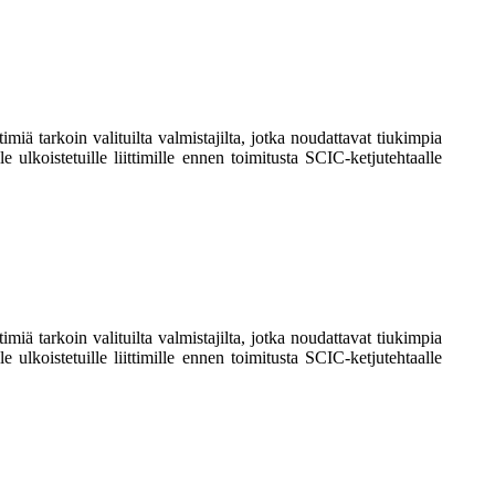
iä tarkoin valituilta valmistajilta, jotka noudattavat tiukimpia
e ulkoistetuille liittimille ennen toimitusta SCIC-ketjutehtaalle
iä tarkoin valituilta valmistajilta, jotka noudattavat tiukimpia
e ulkoistetuille liittimille ennen toimitusta SCIC-ketjutehtaalle