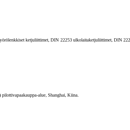
n pyörölenkkiset ketjuliittimet, DIN 22253 ulkolaitaketjuliittimet, DIN 2
 pilottivapaakauppa-alue, Shanghai, Kiina.