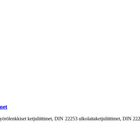
met
n pyörölenkkiset ketjuliittimet, DIN 22253 ulkolaitaketjuliittimet, DIN 2