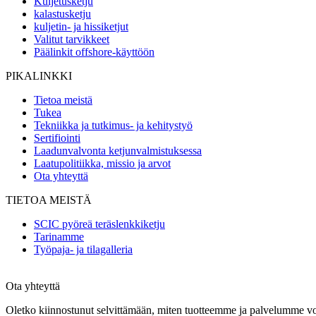
Kuljetusketju
kalastusketju
kuljetin- ja hissiketjut
Valitut tarvikkeet
Päälinkit offshore-käyttöön
PIKALINKKI
Tietoa meistä
Tukea
Tekniikka ja tutkimus- ja kehitystyö
Sertifiointi
Laadunvalvonta ketjunvalmistuksessa
Laatupolitiikka, missio ja arvot
Ota yhteyttä
TIETOA MEISTÄ
SCIC pyöreä teräslenkkiketju
Tarinamme
Työpaja- ja tilagalleria
Ota yhteyttä
Oletko kiinnostunut selvittämään, miten tuotteemme ja palvelumme voi