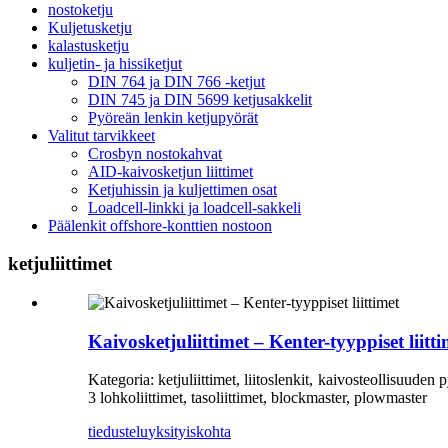
nostoketju
Kuljetusketju
kalastusketju
kuljetin- ja hissiketjut
DIN 764 ja DIN 766 -ketjut
DIN 745 ja DIN 5699 ketjusakkelit
Pyöreän lenkin ketjupyörät
Valitut tarvikkeet
Crosbyn nostokahvat
AID-kaivosketjun liittimet
Ketjuhissin ja kuljettimen osat
Loadcell-linkki ja loadcell-sakkeli
Päälenkit offshore-konttien nostoon
ketjuliittimet
Kaivosketjuliittimet – Kenter-tyyppiset liitti
Kategoria: ketjuliittimet, liitoslenkit, kaivosteollisuude
3 lohkoliittimet, tasoliittimet, blockmaster, plowmaster
tiedustelu
yksityiskohta