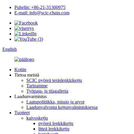
Puhelin: +86-21-31300975
E-mail: info@scic-chain.com
English
Kotiin
Tietoa meistä
SCIC pyöreä teräslenkkiketju
Tarinamme
Työpaja- ja tilagalleria
Laadunvarmistus
Laatupolitiikka, missio ja arvot
Laadunvalvonta ketjunvalmistuksessa
Tuotteet
kaivosketju
pyöreä lenkkiketju
litteä lenkkiketju