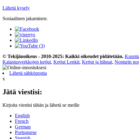
Lähetä kysely
Sosiaalinen jakaminen:
© Tekijänoikeus - 2010-2025: Kaikki oikeudet pidätetään.
Kuumia 
Kalastusverkkojen ketjut
,
Ketjut Lenkit
,
Ketjut ja hihnat
,
Nosturin nos
Lähetä sähköpostia
x
Jätä viestisi:
Kirjoita viestisi tähän ja lähetä se meille
English
French
German
Portuguese
Spanish