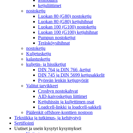
lentobaarit
ketjuliittimet
nostoketju
Luokan 80 (G80) nostoketju
Luokan 80 (G80) ketjuhihnat
Luokan 100 (G100) nostoketju
Luokan 100 (G100) ketjuhihnat
Pumpun nostoketjut
Teräsköysihihnat
nostoketju
Kuljetusketju
kalastusketju
kuljetin- ja hissiketjut
DIN 764 ja DIN 766 -ketjut
DIN 745 ja DIN 5699 ketjusakkelit
Pyöreän lenkin ketjupyörät
Valitut tarvikkeet
Crosbyn nostokahvat
AID-kaivosketjun liittimet
Ketjuhissin ja kuljettimen osat
Loadcell-linkki ja loadcell-sakkeli
Päälenkit offshore-konttien nostoon
Tekniikka ja tutkimus- ja kehitystyö
Sertifiointi
Uutiset ja usein kysytyt kysymykset