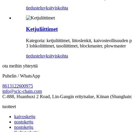
tiedustelu
yksityiskohta
Ketjuliittimet
Kategoria: ketjuliittimet, liitoslenkit, kaivosteollisuude
3 lohkoliittimet, tasoliittimet, blockmaster, plowmaster
tiedustelu
yksityiskohta
ota meihin yhteyttä
Puhelin / WhatsApp
8613122600975
info@scic-chain.com
C-888, Huanhuxi 2 Road, Lin-Gangin erityisalue, Kiinan (Shanghain)
tuotteet
kaivosketju
nostoketju
nostoketju