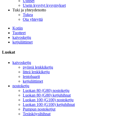
Uutiset
Usein kysytyt kysymykset
Tuki ja yhteydenotto
Tukea
Ota yhteyttä
Kotiin
Tuotteet
kaivosketju
ketjuliittimet
Luokat
kaivosketju
pyöreä lenkkiketju
litteä lenkkiketju
lentobaarit
ketjuliittimet
nostoketju
Luokan 80 (G80) nostoketju
Luokan 80 (G80) ketjuhihnat
Luokan 100 (G100) nostoketju
Luokan 100 (G100) ketjuhihnat
Pumpun nostoketjut
Teräsköysihihnat