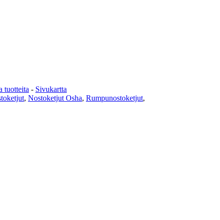
tuotteita
-
Sivukartta
toketjut
,
Nostoketjut Osha
,
Rumpunostoketjut
,